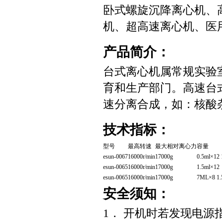
卧式螺旋沉降离心机、
机、超高速离心机、医
产品简介：
台式离心机属常规实验
育和生产部门。高速台式
速分离合成，如：核酸
技术指标：
型号
最高转速
最大相对离心力
容量
esun-0067
16000r/min
17000g
0.5ml×12 
esun-0065
16000r/min
17000g
1.5ml×12
esun-0065
16000r/min
17000g
7ML×8 1.
安全须知：
1． 开机时若发现电