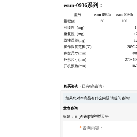
esun-0936系列：
型号
esun-0936a
esun-0936b
量程(g)
60
100
可读性（mg）
1
重复性（mg）
±
线性误差(mg)
±
操作温度范围(℃)
20℃-
称盘尺寸(mm)
Φ8
外形尺寸(mm)
270×19
开机预热(min)
10-
购买咨询
（已有0条咨询）
如果您对本商品有什么问题,请提问咨询!
发表咨询
标题：
*
咨询内容：