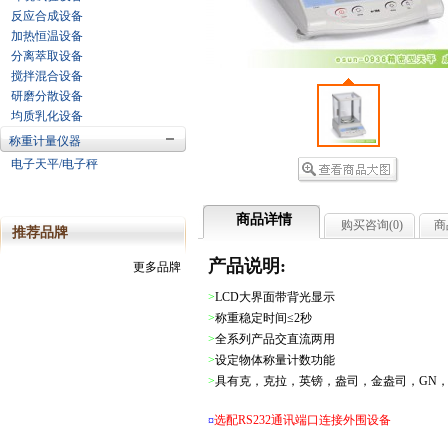
反应合成设备
加热恒温设备
分离萃取设备
搅拌混合设备
研磨分散设备
均质乳化设备
称重计量仪器
电子天平/电子秤
商品详情
购买咨询(
0
)
商
推荐品牌
产品说明:
更多品牌
>
LCD大界面带背光显示
>
称重稳定时间≤2秒
>
全系列产品交直流两用
>
设定物体称量计数功能
>
具有克，克拉，英镑，盎司，金盎司，GN，英
¤
选配RS232通讯端口连接外围设备